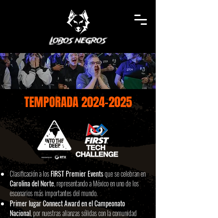
TEMPORADA
2024-2025
Clasificación a los
FIRST Premier Events
que se celebran en
Carolina del Norte
, representando a México en uno de los
escenarios más importantes del mundo.​
Primer lugar Connect Award en el Campeonato
Nacional
, por nuestras alianzas sólidas con la comunidad