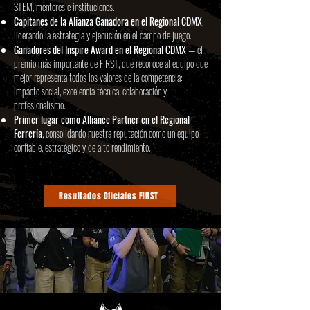
STEM, mentores e instituciones.​
Capitanes de la Alianza Ganadora en el Regional CDMX
,
liderando la estrategia y ejecución en el campo de juego.​
Ganadores del Inspire Award en el Regional CDMX
— el
premio más importante de FIRST, que reconoce al equipo que
mejor representa todos los valores de la competencia:
impacto social, excelencia técnica, colaboración y
profesionalismo.​
Primer lugar como Alliance Partner en el Regional
Ferrería
, consolidando nuestra reputación como un equipo
confiable, estratégico y de alto rendimiento.
Resultados Oficiales FIRST