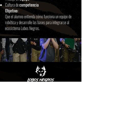
Cultura de
competencia
Objetivo:
Que el alumno entienda cómo funciona un equipo de
robótica y desarrolle las bases para integrarse al
ecosistema Lobos Negros.
LA GUARIDA
Miguel Hidalgo 61 Oficina 11.
10200 San Jerónimo Lídice
La Magdalena Contreras, CDMX