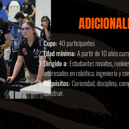
ADICIONAL
Cupo:
40 participantes
Edad mínima:
A partir de 10 años cum
Dirigido a:
Estudiantes novatos, rookie
interesados en robótica, ingeniería y c
Requisitos:
Curiosidad, disciplina, co
construir.