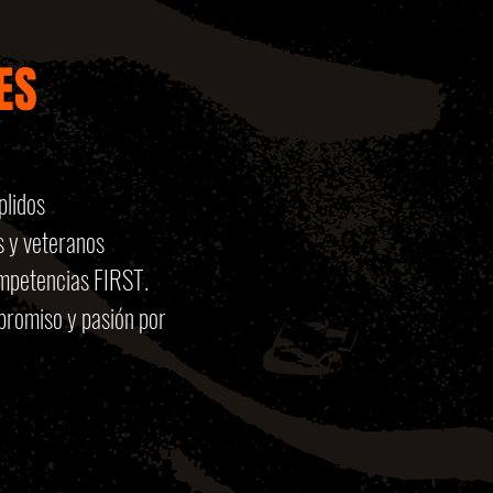
ES
plidos
s y veteranos
ompetencias FIRST.
mpromiso y pasión por